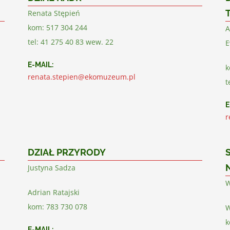
Renata Stępień
kom: 517 304 244
A
tel: 41 275 40 83 wew. 22
E
E-MAIL:
k
renata.stepien@ekomuzeum.pl
t
E
r
DZIAŁ PRZYRODY
Justyna Sadza
W
Adrian Ratajski
kom: 783 730 078
W
k
E-MAIL: