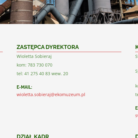
ZASTĘPCA DYREKTORA
Wioletta Sobieraj
S
kom: 783 730 070
S
tel: 41 275 40 83 wew. 20
k
E-MAIL:
wioletta.sobieraj@ekomuzeum.pl
t
E
s
DZIAŁ KADR