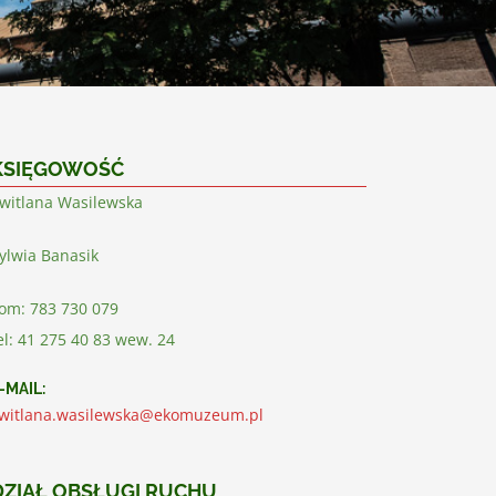
KSIĘGOWOŚĆ
witlana Wasilewska
ylwia Banasik
om: 783 730 079
el: 41 275 40 83 wew. 24
-MAIL:
witlana.wasilewska@ekomuzeum.pl
DZIAŁ OBSŁUGI RUCHU