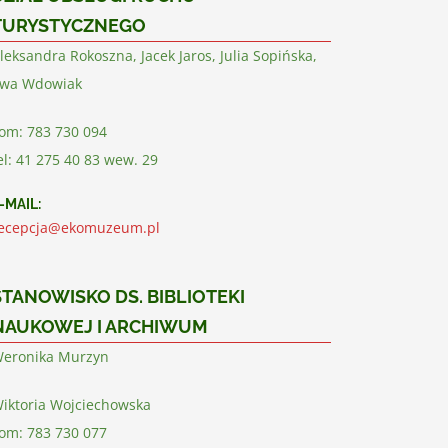
TURYSTYCZNEGO
leksandra Rokoszna, Jacek Jaros, Julia Sopińska,
wa Wdowiak
om: 783 730 094
el: 41 275 40 83 wew. 29
-MAIL:
ecepcja@ekomuzeum.pl
STANOWISKO DS. BIBLIOTEKI
NAUKOWEJ I ARCHIWUM
eronika Murzyn
iktoria Wojciechowska
om: 783 730 077