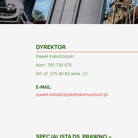
DYREKTOR
Paweł Kołodziejski
kom: 783 730 075
tel: 41 275 40 83 wew. 23
E-MAIL:
pawel.kolodziejski@ekomuzeum.pl
SPECJALISTA DS. PRAWNO –