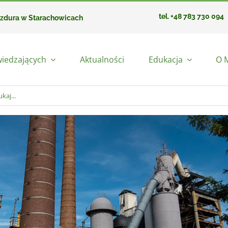
tel. +48 783 730 094
azdura w Starachowicach
wiedzających
Aktualności
Edukacja
O 