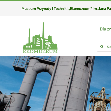
Przejdź
Muzeum Przyrody i Techniki „Ekomuzeum” im. Jana P
do
zawartości
Dla z
Szukaj: