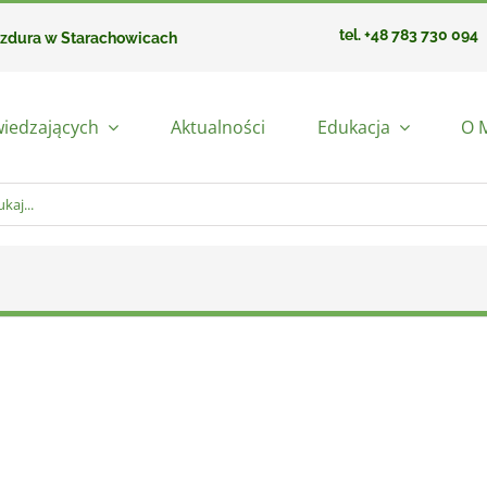
tel. +48 783 730 094
azdura w Starachowicach
wiedzających
Aktualności
Edukacja
O 