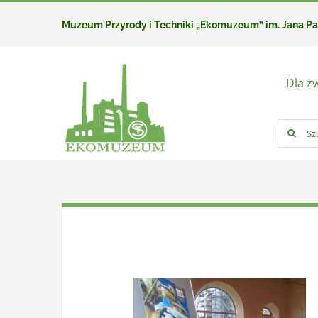
Przejdź
Muzeum Przyrody i Techniki „Ekomuzeum” im. Jana P
do
zawartości
Dla z
Szukaj: