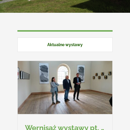
Kontakt
Aktualne wystawy
ia
alne
Wernisaż wystawy pt. „