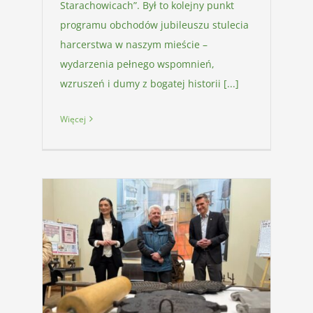
Starachowicach”. Był to kolejny punkt
programu obchodów jubileuszu stulecia
harcerstwa w naszym mieście –
wydarzenia pełnego wspomnień,
wzruszeń i dumy z bogatej historii [...]
Więcej
 Z
y
alne