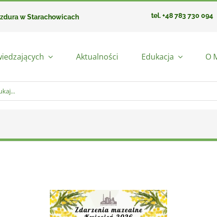
tel. +48 783 730 094
azdura w Starachowicach
wiedzających
Aktualności
Edukacja
O 