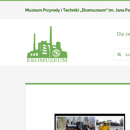
Przejdź
Muzeum Przyrody i Techniki „Ekomuzeum” im. Jana P
do
zawartości
Dla z
Szukaj: