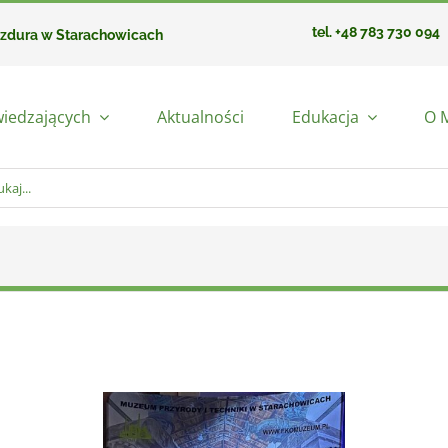
tel. +48 783 730 094
azdura w Starachowicach
wiedzających
Aktualności
Edukacja
O 