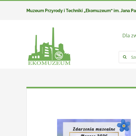
Przejdź
Muzeum Przyrody i Techniki „Ekomuzeum” im. Jana P
do
zawartości
Dla z
Szukaj: