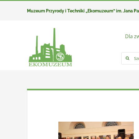
Przejdź
Muzeum Przyrody i Techniki „Ekomuzeum” im. Jana P
do
zawartości
Dla z
Szukaj: