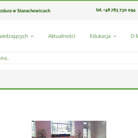
tel. +48 783 730 094
azdura w Starachowicach
wiedzających
Aktualności
Edukacja
O 