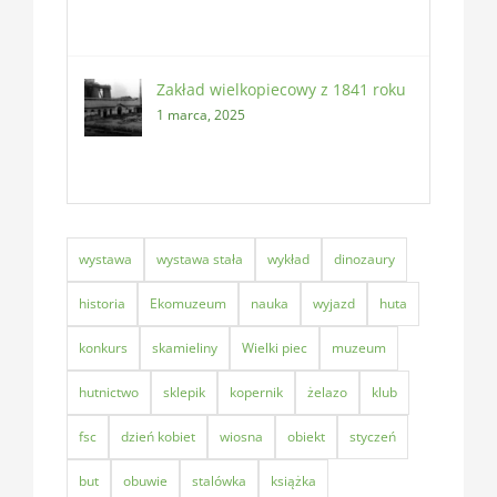
Zakład wielkopiecowy z 1841 roku
1 marca, 2025
wystawa
wystawa stała
wykład
dinozaury
historia
Ekomuzeum
nauka
wyjazd
huta
konkurs
skamieliny
Wielki piec
muzeum
hutnictwo
sklepik
kopernik
żelazo
klub
fsc
dzień kobiet
wiosna
obiekt
styczeń
but
obuwie
stalówka
książka