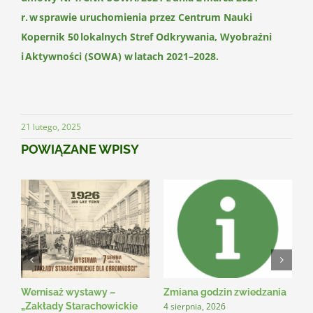
r. w sprawie uruchomienia przez Centrum Nauki
Kopernik 50 lokalnych Stref Odkrywania, Wyobraźni
i Aktywności (SOWA) w latach 2021–2028.
21 lutego, 2025
POWIĄZANE WPISY
Wernisaż wystawy –
Zmiana godzin zwiedzania
N
4 sierpnia, 2026
3
„Zakłady Starachowickie