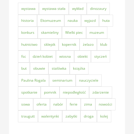
wystawa
wystawa stała
wykład
dinozaury
historia
Ekomuzeum
nauka
wyjazd
huta
konkurs
skamieliny
Wielki piec
muzeum
hutnictwo
sklepik
kopernik
żelazo
klub
fsc
dzień kobiet
wiosna
obiekt
styczeń
but
obuwie
stalówka
książka
Paulina Rogala
seminarium
nauczyciele
spotkanie
pomnik
niepodległość
zdarzenie
sowa
oferta
nabór
ferie
zima
nowości
traugutt
walentynki
zabytki
droga
kolej