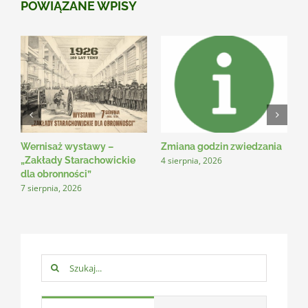
POWIĄZANE WPISY
Wernisaż wystawy –
Zmiana godzin zwiedzania
N
4 sierpnia, 2026
3
„Zakłady Starachowickie
dla obronności”
7 sierpnia, 2026
Szukaj: