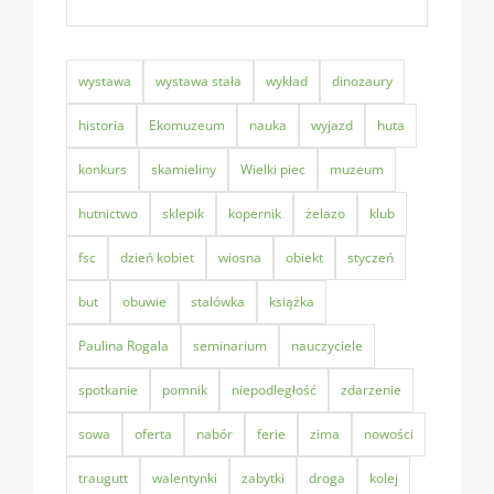
wystawa
wystawa stała
wykład
dinozaury
historia
Ekomuzeum
nauka
wyjazd
huta
konkurs
skamieliny
Wielki piec
muzeum
hutnictwo
sklepik
kopernik
żelazo
klub
fsc
dzień kobiet
wiosna
obiekt
styczeń
but
obuwie
stalówka
książka
Paulina Rogala
seminarium
nauczyciele
spotkanie
pomnik
niepodległość
zdarzenie
sowa
oferta
nabór
ferie
zima
nowości
traugutt
walentynki
zabytki
droga
kolej