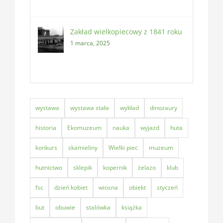
Zakład wielkopiecowy z 1841 roku
1 marca, 2025
wystawa
wystawa stała
wykład
dinozaury
historia
Ekomuzeum
nauka
wyjazd
huta
konkurs
skamieliny
Wielki piec
muzeum
hutnictwo
sklepik
kopernik
żelazo
klub
fsc
dzień kobiet
wiosna
obiekt
styczeń
but
obuwie
stalówka
książka