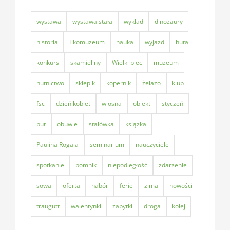
wystawa
wystawa stała
wykład
dinozaury
historia
Ekomuzeum
nauka
wyjazd
huta
konkurs
skamieliny
Wielki piec
muzeum
hutnictwo
sklepik
kopernik
żelazo
klub
fsc
dzień kobiet
wiosna
obiekt
styczeń
but
obuwie
stalówka
książka
Paulina Rogala
seminarium
nauczyciele
spotkanie
pomnik
niepodległość
zdarzenie
sowa
oferta
nabór
ferie
zima
nowości
traugutt
walentynki
zabytki
droga
kolej