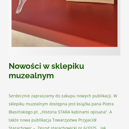
Nowości w sklepiku
muzealnym
Serdecznie zapraszamy do zakupu nowych publikacji. W
sklepiku muzealnym dostępna jest książka pana Piotra
Błasińskiego pt. „Historia STARA kabinami opisana”. A
także nowa publikacja Towarzystwa Przyjaciół
Starachowic – Zeszyt starachowicki nr 6/2025. „Jak