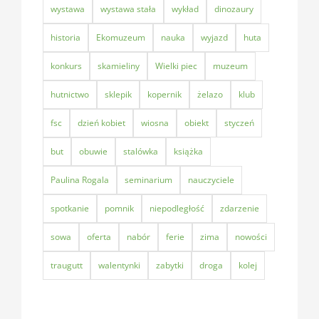
wystawa
wystawa stała
wykład
dinozaury
historia
Ekomuzeum
nauka
wyjazd
huta
konkurs
skamieliny
Wielki piec
muzeum
hutnictwo
sklepik
kopernik
żelazo
klub
fsc
dzień kobiet
wiosna
obiekt
styczeń
but
obuwie
stalówka
książka
Paulina Rogala
seminarium
nauczyciele
spotkanie
pomnik
niepodległość
zdarzenie
sowa
oferta
nabór
ferie
zima
nowości
traugutt
walentynki
zabytki
droga
kolej