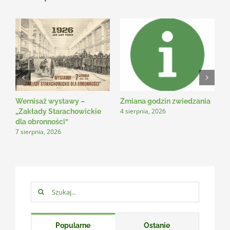
Wernisaż wystawy –
Zmiana godzin zwiedzania
N
4 sierpnia, 2026
3
„Zakłady Starachowickie
dla obronności”
7 sierpnia, 2026
Szukaj:
Popularne
Ostanie