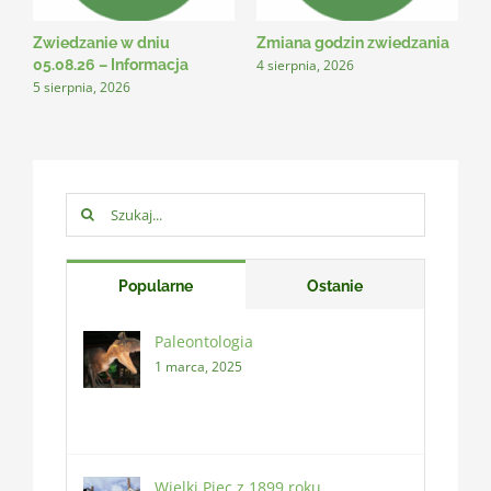
Zwiedzanie w dniu
Zmiana godzin zwiedzania
N
4 sierpnia, 2026
3
05.08.26 – Informacja
5 sierpnia, 2026
Szukaj:
Popularne
Ostanie
Paleontologia
1 marca, 2025
Wielki Piec z 1899 roku