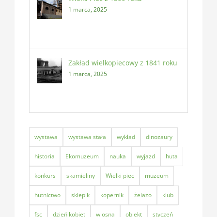
1 marca, 2025
Zakład wielkopiecowy z 1841 roku
1 marca, 2025
wystawa
wystawa stała
wykład
dinozaury
historia
Ekomuzeum
nauka
wyjazd
huta
konkurs
skamieliny
Wielki piec
muzeum
hutnictwo
sklepik
kopernik
żelazo
klub
fsc
dzień kobiet
wiosna
obiekt
styczeń