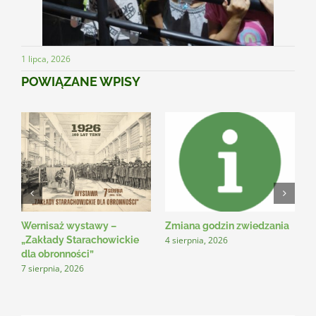
1 lipca, 2026
POWIĄZANE WPISY
Wernisaż wystawy –
Zmiana godzin zwiedzania
N
4 sierpnia, 2026
3
„Zakłady Starachowickie
dla obronności”
7 sierpnia, 2026