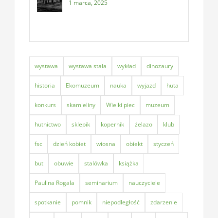
1 marca, 2025
wystawa
wystawa stała
wykład
dinozaury
historia
Ekomuzeum
nauka
wyjazd
huta
konkurs
skamieliny
Wielki piec
muzeum
hutnictwo
sklepik
kopernik
żelazo
klub
fsc
dzień kobiet
wiosna
obiekt
styczeń
but
obuwie
stalówka
książka
Paulina Rogala
seminarium
nauczyciele
spotkanie
pomnik
niepodległość
zdarzenie