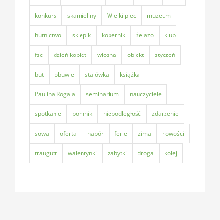
konkurs
skamieliny
Wielki piec
muzeum
hutnictwo
sklepik
kopernik
żelazo
klub
fsc
dzień kobiet
wiosna
obiekt
styczeń
but
obuwie
stalówka
książka
Paulina Rogala
seminarium
nauczyciele
spotkanie
pomnik
niepodległość
zdarzenie
sowa
oferta
nabór
ferie
zima
nowości
traugutt
walentynki
zabytki
droga
kolej