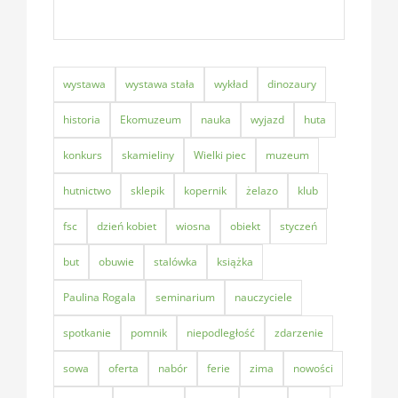
wystawa
wystawa stała
wykład
dinozaury
historia
Ekomuzeum
nauka
wyjazd
huta
konkurs
skamieliny
Wielki piec
muzeum
hutnictwo
sklepik
kopernik
żelazo
klub
fsc
dzień kobiet
wiosna
obiekt
styczeń
but
obuwie
stalówka
książka
Paulina Rogala
seminarium
nauczyciele
spotkanie
pomnik
niepodległość
zdarzenie
sowa
oferta
nabór
ferie
zima
nowości