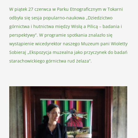
W piątek 27 czerwca w Parku Etnograficznym w Tokarni
odbyła się sesja popularno-naukowa „Dziedzictwo
górnictwa i hutnictwa między Wisłą a Pilicą – badania i
perspektywy”. W programie spotkania znalazło się
wystąpienie wicedyrektor naszego Muzeum pani Wioletty
Sobieraj „Ekspozycja muzealna jako przyczynek do badań
starachowickiego górnictwa rud żelaza”.