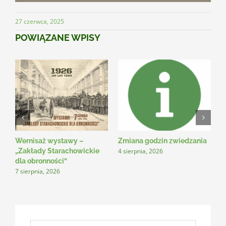
27 czerwca, 2025
POWIĄZANE WPISY
Wernisaż wystawy –
Zmiana godzin zwiedzania
N
4 sierpnia, 2026
3
„Zakłady Starachowickie
dla obronności”
7 sierpnia, 2026