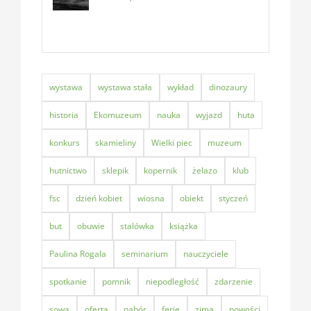
wystawa
wystawa stała
wykład
dinozaury
historia
Ekomuzeum
nauka
wyjazd
huta
konkurs
skamieliny
Wielki piec
muzeum
hutnictwo
sklepik
kopernik
żelazo
klub
fsc
dzień kobiet
wiosna
obiekt
styczeń
but
obuwie
stalówka
książka
Paulina Rogala
seminarium
nauczyciele
spotkanie
pomnik
niepodległość
zdarzenie
sowa
oferta
nabór
ferie
zima
nowości