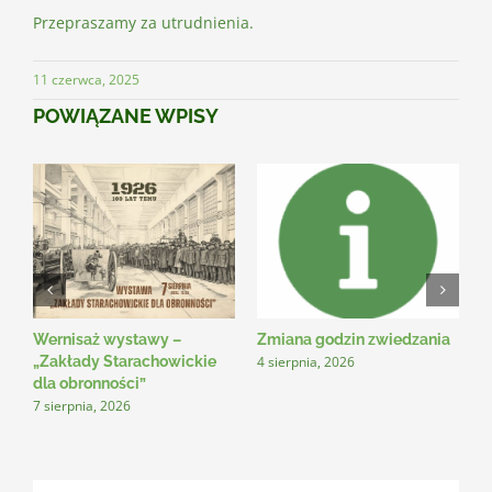
Przepraszamy za utrudnienia.
11 czerwca, 2025
POWIĄZANE WPISY
Wernisaż wystawy –
Zmiana godzin zwiedzania
N
4 sierpnia, 2026
3
„Zakłady Starachowickie
dla obronności”
7 sierpnia, 2026