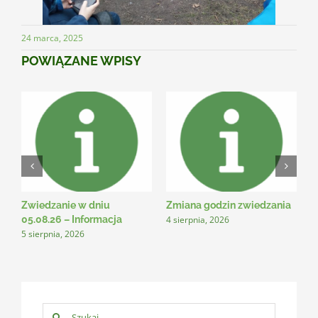
24 marca, 2025
POWIĄZANE WPISY
Zwiedzanie w dniu
Zmiana godzin zwiedzania
N
4 sierpnia, 2026
3
05.08.26 – Informacja
5 sierpnia, 2026
Szukaj: