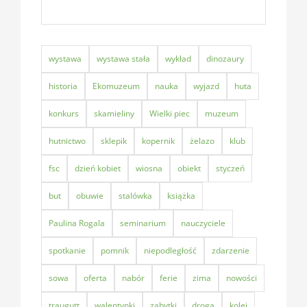
wystawa
wystawa stała
wykład
dinozaury
historia
Ekomuzeum
nauka
wyjazd
huta
konkurs
skamieliny
Wielki piec
muzeum
hutnictwo
sklepik
kopernik
żelazo
klub
fsc
dzień kobiet
wiosna
obiekt
styczeń
but
obuwie
stalówka
książka
Paulina Rogala
seminarium
nauczyciele
spotkanie
pomnik
niepodległość
zdarzenie
sowa
oferta
nabór
ferie
zima
nowości
traugutt
walentynki
zabytki
droga
kolej